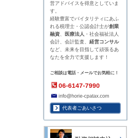
営アドバイスを得意としていま
す。
経験豊富でバイタリティにあふ
れる税理士・公認会計士が
創業
融資
、
医療法人
・社会福祉法人
会計、会計監査、
経営コンサル
など、未来を目指して頑張るあ
なたを全力で支援します！
ご相談は電話・メールでお気軽に！
06-6147-7990
info@horie-cpatax.com
代表者ごあいさつ