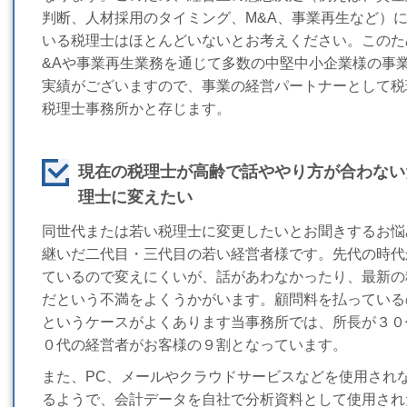
判断、人材採用のタイミング、M&A、事業再生など）
いる税理士はほとんどいないとお考えください。このた
&Aや事業再生業務を通じて多数の中堅中小企業様の事
実績がございますので、事業の経営パートナーとして税
税理士事務所かと存じます。
現在の税理士が高齢で話ややり方が合わない
理士に変えたい
同世代または若い税理士に変更したいとお聞きするお悩
継いだ二代目・三代目の若い経営者様です。先代の時代
ているので変えにくいが、話があわなかったり、最新の
だという不満をよくうかがいます。
顧問料を払っている
というケースがよくあります
当事務所では、所長が３０
０代の経営者がお客様の９割と
なっています。
また、PC、メールやクラウドサービスなどを使用され
るようで、会計データを自社で分析資料として使用され